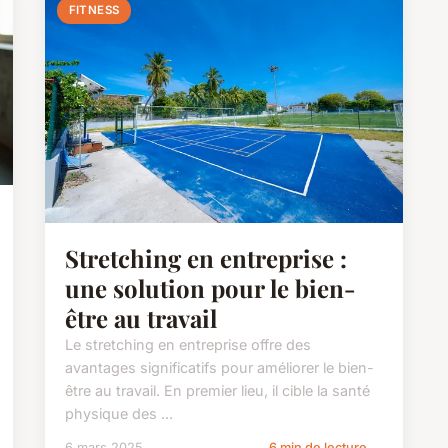
FITNESS
Stretching en entreprise :
une solution pour le bien-
être au travail
Le stretching en entreprise offre des
avantages significatifs pour améliorer le bien-
être au travail. En premier lieu, il cible la santé
physique des ...
6 mars 2025
6 min de lecture →