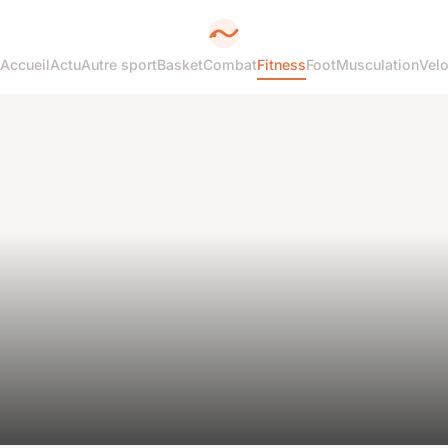
Accueil
Actu
Autre sport
Basket
Combat
Fitness
Foot
Musculation
Vel