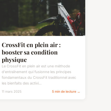
CrossFit en plein air :
booster sa condition
physique
Le CrossFit en plein air est une méthode
d'entraînement qui fusionne les principes
fondamentaux du CrossFit traditionnel avec
les bienfaits des activi...
11 mars 2025
5 min de lecture →