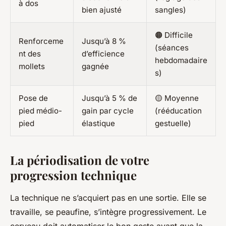
à dos
bien ajusté
sangles)
🟠 Difficile
Renforceme
Jusqu’à 8 %
(séances
nt des
d’efficience
hebdomadaire
mollets
gagnée
s)
Pose de
Jusqu’à 5 % de
🟡 Moyenne
pied médio-
gain par cycle
(rééducation
pied
élastique
gestuelle)
La périodisation de votre
progression technique
La technique ne s’acquiert pas en une sortie. Elle se
travaille, se peaufine, s’intègre progressivement. Le
cerveau doit automatiser le bon geste avant que la